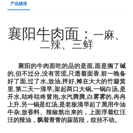
产品描述
襄阳牛肉面
：
一麻、
二辣、三鲜
襄阳的牛肉面吃的品的是面,面是搁了碱
的,但不过分,没有苦涩,只透着面香.前一晚备
好了面,过了水,放油,拌好,摊在大大的竹簸箕
里.第二天一清早,架起两口大锅,一锅白汤,是
开水,咕咚咕咚冒泡,水汽腾腾,白雾雾的,冉冉
上升,另一锅是红汤,是老板清早起了黑用牛油
牛杂,放香料、辣椒熬出来的，上面浮着红汪
汪的辣油，飘着青青的蒜苗段，纹丝不动。