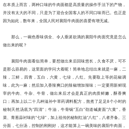
在本质上而言，两种口味的牛肉面都是高质量的操作手法下的产物，
并没有太大的不同，只是为了迎合全国客人的不同口味而已。也正是
因为如此，数年来，全国人民对
襄阳牛肉面
的喜爱有增无减。
那么，一碗色香味俱全、令人垂涎欲滴的
襄阳牛肉面
究竟是怎么
做出来的呢？
襄阳牛肉面
看似简单，要想做出来后回味悠长，久食不厌，可不
是那么容易的，这里面的学问大着呢！简单地总结出来就是一麻，二
辣，三鲜，四青，五白，六黄，七绿，八红。先要取上等的花椒调
味，此为一麻；然后加入香辣爽口的辣椒增加辣味；一定要用新鲜现
宰的牛肉、牛杂、牛骨，做出来后才会是真正的肉质鲜嫩，酥香爽
口；再加上以二十几种滋补中草药调料配方，熬煮了足足8个小时的
秘制天然汤底为“四清”；牛油，牛骨锅“五白”劲道碱麦面“六黄”，香
菜、青葱蒜衬味的“七绿”，加上祖传的秘制红油“八红”，八者齐备。三
分面，七分汤，控制的刚刚好，这才能算上一碗美味的
襄阳牛肉面
，