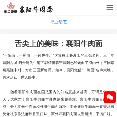
行业动态
舌尖上的美味：襄阳牛肉面
“一碗面，一座城，一位先生。”这算得上是襄阳的三张名片。三千年
襄阳古城,随金庸先生笔下郭靖黄蓉守襄阳已经走向了海内外；三国诸
葛亮隆中对，对出三国新格局。如今，襄阳凭借“一碗面”名声大噪，
再次活跃于世人眼中。
随着
襄阳牛肉面
在国范围内的知名度越来越高，可谓是牛气冲
天，大家对于
襄阳牛肉面
本身也越来越关注。
襄阳牛肉面
目前发展
成，分为本仓牛肉面和外埠牛肉面两种。本仓
襄阳牛肉面
一直秉承传
统老祖宗作法麻辣香重口味，而外埠襄阳肉面去重留清，平淡口味。